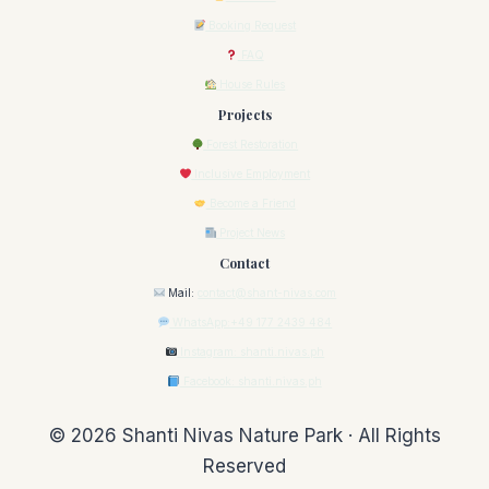
Booking Request
FAQ
House Rules
Projects
Forest Restoration
Inclusive Employment
Become a Friend
Project News
Contact
Mail:
contact@shant-nivas.com
WhatsApp:+49 177 2439 484
Instagram: shanti.nivas.ph
Facebook: shanti.nivas.ph
© 2026 Shanti Nivas Nature Park · All Rights
Reserved